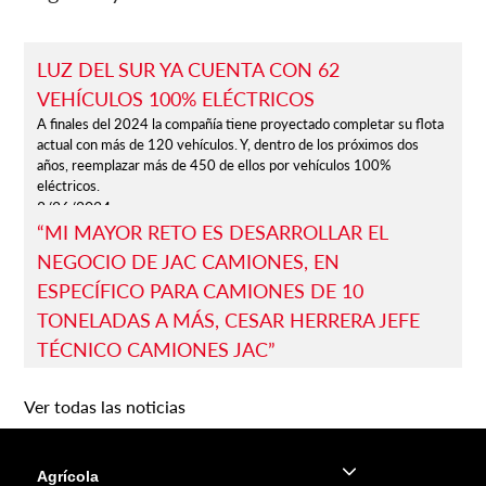
LUZ DEL SUR YA CUENTA CON 62
VEHÍCULOS 100% ELÉCTRICOS
A finales del 2024 la compañía tiene proyectado completar su flota
actual con más de 120 vehículos. Y, dentro de los próximos dos
años, reemplazar más de 450 de ellos por vehículos 100%
eléctricos.
8/26/2024
“MI MAYOR RETO ES DESARROLLAR EL
NEGOCIO DE JAC CAMIONES, EN
ESPECÍFICO PARA CAMIONES DE 10
TONELADAS A MÁS, CESAR HERRERA JEFE
TÉCNICO CAMIONES JAC”
César Herrera, jefe de Asistencia Técnica de Camiones de JAC
Camiones, cuenta sobre su trayectoria y sus nuevos retos
Ver todas las noticias
profesionales como líder para este año.
5/28/2023
Agrícola