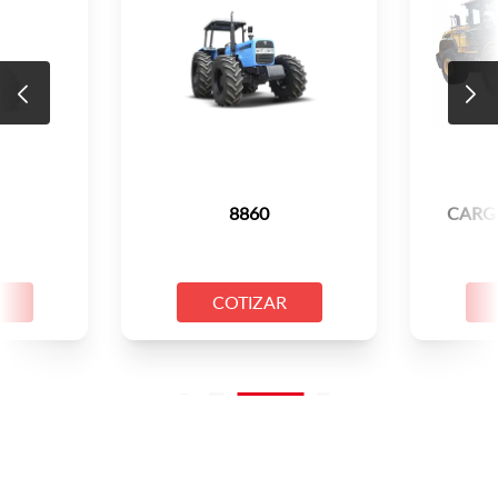
8860
CARG
COTIZAR