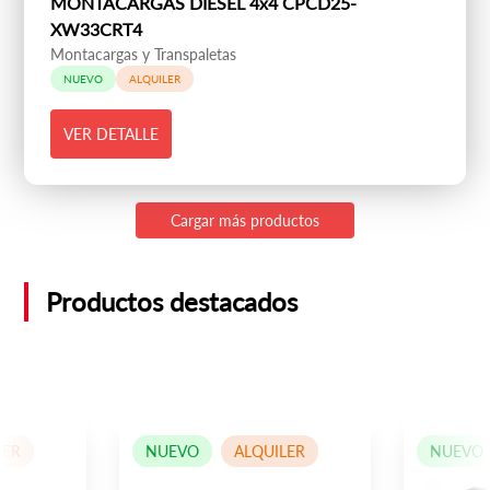
MONTACARGAS DIESEL 4x4 CPCD25-
XW33CRT4
Montacargas y Transpaletas
NUEVO
ALQUILER
VER DETALLE
Cargar más productos
Productos destacados
LER
NUEVO
ALQUILER
NUEVO