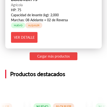
Agrícola
HP: 75
Capacidad de levante (kg): 2,000
Marchas: 08 Adelante + 02 de Reversa
NUEVO
ALQUILER
VER DETALLE
Cargar más productos
Productos destacados
LER
NUEVO
ALQUILER
NUEVO