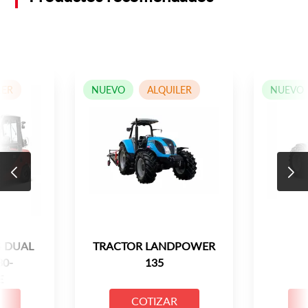
LER
NUEVO
ALQUILER
NUEVO
 DUAL
TRACTOR LANDPOWER
30-
135
E
COTIZAR