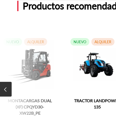
Productos recomenda
NUEVO
ALQUILER
NUEVO
ALQUILER
MONTACARGAS DUAL
TRACTOR LANDPOWER
(XF) CPQYD30-
135
XW22B_PE