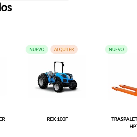
dos
NUEVO
ALQUILER
NUEVO
REX 100F
TRASPALETA 
HPT25