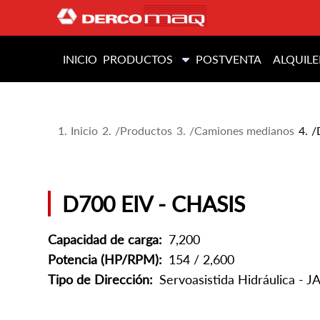
INICIO
PRODUCTOS
POSTVENTA
ALQUILE
Inicio
/
Productos
/
Camiones medianos
/
D700 EIV - CHASIS
Capacidad de carga:
7,200
Potencia (HP/RPM):
154 / 2,600
Tipo de Dirección:
Servoasistida Hidráulica - J