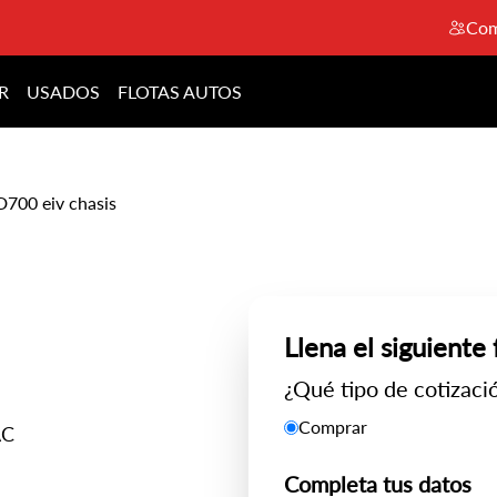
Com
R
USADOS
FLOTAS AUTOS
D700 eiv chasis
Llena el siguiente
¿Qué tipo de cotizació
Comprar
AC
Completa tus datos