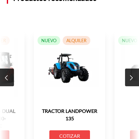
LER
NUEVO
ALQUILER
NUEVO
 DUAL
TRACTOR LANDPOWER
30-
135
E
COTIZAR