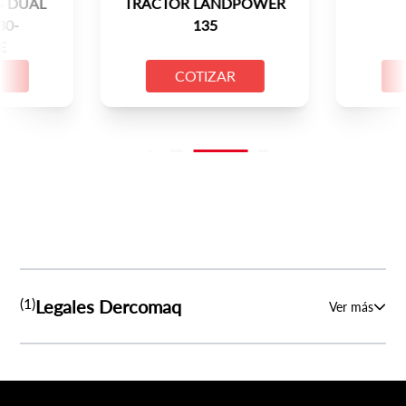
 DUAL
TRACTOR LANDPOWER
30-
135
E
COTIZAR
(1)
Legales Dercomaq
Ver más