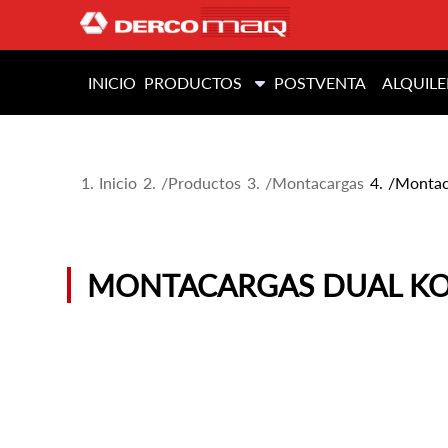
INICIO
PRODUCTOS
POSTVENTA
ALQUILE
Inicio
/
Productos
/
Montacargas
/
Montac
MONTACARGAS DUAL KO