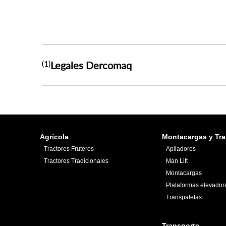
(1)
Legales Dercomaq
Agrícola
Montacargas y Tra
Tractores Fruteros
Apiladores
Tractores Tradicionales
Man Lift
Montacargas
Plataformas elevador
Transpaletas
Transporte