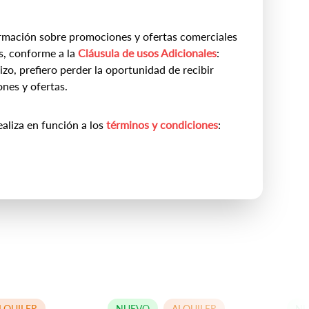
rmación sobre promociones y ofertas comerciales
s, conforme a la
Cláusula de usos Adicionales
:
zo, prefiero perder la oportunidad de recibir
nes y ofertas.
ealiza en función a los
términos y condiciones
:
LQUILER
NUEVO
ALQUILER
NU