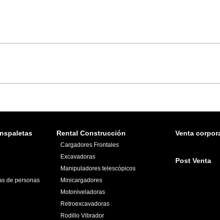
nspaletas
Rental Construcción
Venta corpora
Cargadores Frontales
Excavadoras
Post Venta
Manipuladores telescópicos
as de personas
Minicargadores
Motoniveladoras
Retroexcavadoras
Rodillo Vibrador