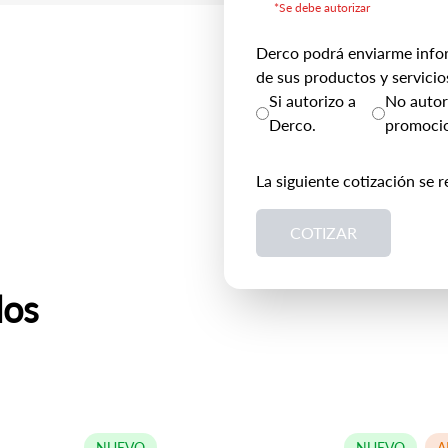
*Se debe autorizar
Derco podrá enviarme info
de sus productos y servicio
Si autorizo a
No autori
Derco.
promocio
La siguiente cotización se r
COTIZAR
dos
NUEVO
NUEVO
A