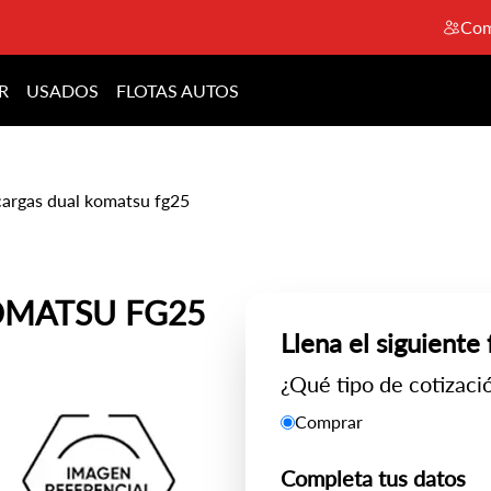
Com
R
USADOS
FLOTAS AUTOS
argas dual komatsu fg25
MATSU FG25
Llena el siguiente
¿Qué tipo de cotizació
Comprar
Completa tus datos