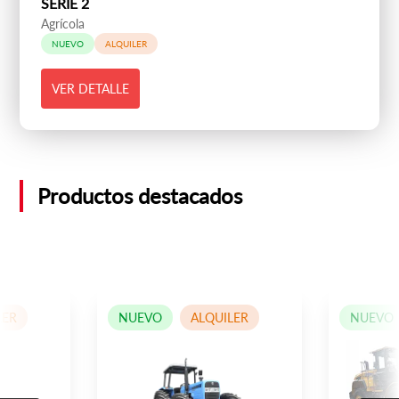
SERIE 2
Agrícola
NUEVO
ALQUILER
VER DETALLE
Productos destacados
LER
NUEVO
ALQUILER
NUEVO