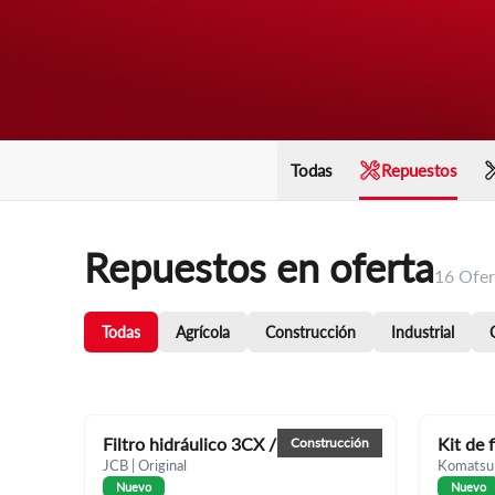
Todas
Repuestos
Repuestos en oferta
16
Ofer
Todas
Agrícola
Construcción
Industrial
Filtro hidráulico 3CX / 4 CX
Kit de 
Construcción
JCB
|
Original
Komatsu
Nuevo
Nuevo