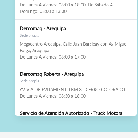
De Lunes A Viernes: 08:00 a 18:00. De Sábado A
Domingo: 08:00 a 13:00
Dercomaq - Arequipa
Sede propia
Megacentro Arequipa. Calle Juan Barcleay con Av Miguel
Forga, Arequipa
De Lunes A Viernes: 08:00 a 17:00
Dercomaq Roberts - Arequipa
Sede propia
AV. VÍA DE EVITAMIENTO KM 3 - CERRO COLORADO
De Lunes A Viernes: 08:30 a 18:00
Servicio de Atención Autorizado - Truck Motors
Sede propia
Av. Variante de Uchumayo km 2 - Yanahuara (Ref. Al frente
del Mercado Mayorista La Central y a 100 mts del óvalo