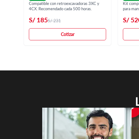
Compatible con retroexcavadoras 3XC y
Kit comple
4CX. Recomendado cada 500 horas.
para man
S/
185
S/
52
S/
231
Cotizar