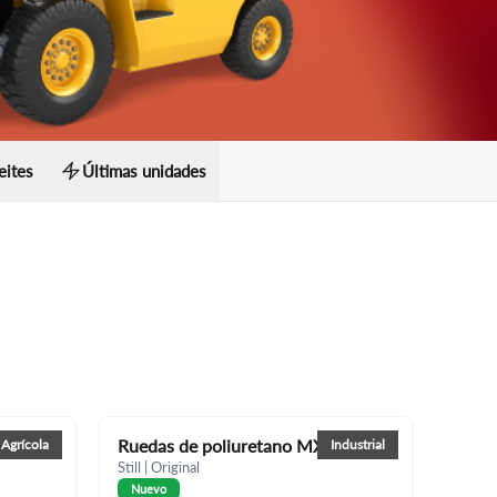
eites
Últimas unidades
 5
Ruedas de poliuretano MX-X
Agrícola
Industrial
Still
|
Original
Nuevo