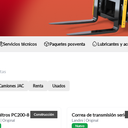
Servicios técnicos
Paquetes posventa
Lubricantes y ac
tas
Camiones JAC
Renta
Usados
filtros PC200-8
Correa de transmisión serie
Construcción
|
Original
Landini
|
Original
Nuevo