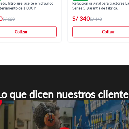
to, filtro aire, aceite e hidráulico
Refacción original para tractores La
tenimiento de 1,000 h
Series 5. garantía de fábrica.
0
S/
340
S/
620
S/
440
Cotizar
Cotizar
Lo que dicen nuestros cliente