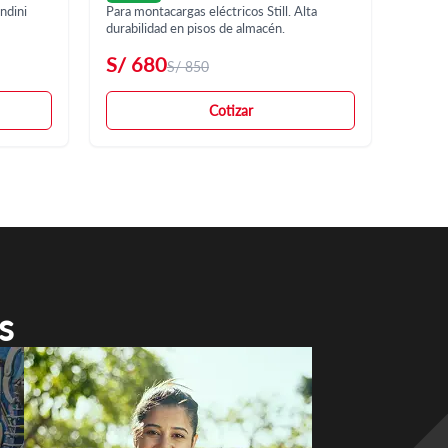
ndini
Para montacargas eléctricos Still. Alta
durabilidad en pisos de almacén.
S/
680
S/
850
Cotizar
s