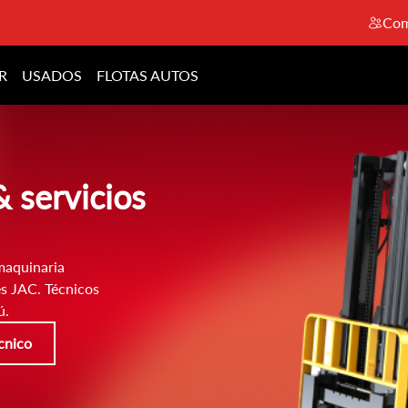
Com
R
USADOS
FLOTAS AUTOS
& servicios
maquinaria
es JAC. Técnicos
ú.
écnico