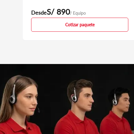
Sede propia
AV. PAKAMUROS 2485, JAEN. CARRETERA JAEN - SAN
S/ 890
Desde
/ Equipo
IGNACIO
De Lunes A Viernes: 08:30 a 18:00
Cotizar paquete
Dercomaq Cristo Blanco - Cuzco
Sede propia
Parque Industrial MZ. D Nro. 1
De Lunes A Viernes: 08:30 a 18:00
Dercomaq Pacífico Chincha - Ica II
Sede propia
Panamericana Sur KM 199 - Chincha Alta - Chincha
De Lunes A Viernes: 08:30 a 18:30
Dercomaq Pacífico Motors - Ica
Sede propia
Carretera Panamerica Sur Km 299